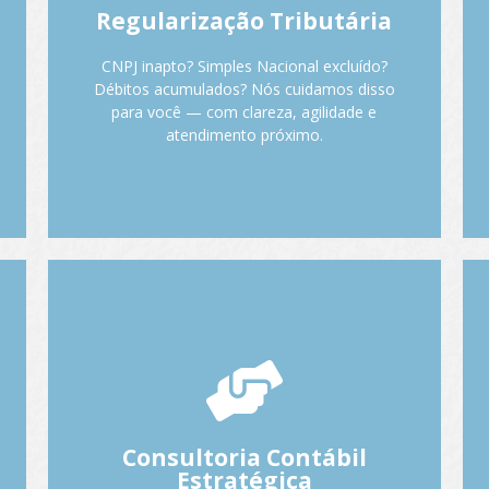
Regularização Tributária
acumuladas por atraso. Cadastro travado
para emissão de notas fiscais.
CNPJ inapto? Simples Nacional excluído?
Desorganização contábil. Passivos herdados
Débitos acumulados? Nós cuidamos disso
de contabilidades antigas.
para você — com clareza, agilidade e
atendimento próximo.
Fale com o Anderson.
Contabilidade consultiva:
você entende, decide e
cresce com apoio real e
estratégico.
Consultoria Contábil
Na A&A, contabilidade não é só obrigação,
Estratégica
é inteligência de gestão. Com a nossa ajuda,