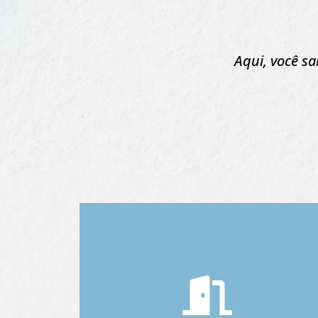
Aqui, você s
Abrir uma empresa pode
ser simples, se você tiver a
orientação certa.