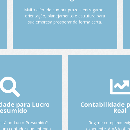
você tem clareza fiscal, previsibilidade e
Muito além de cumprir prazos: entregamos
uma estrutura contábil sólida.
orientação, planejamento e estrutura para
sua empresa prosperar da forma certa.
Fale com o Anderson.
emos por você no
Como atuamos 
 Presumido:
Real:
a de IRPJ e CSLL. Emissão
Escrituração completa
 Contribuições. Controle de
dade para Lucro
Contabilidade 
legislação. Apuração mens
is e estaduais. Entrega de
resumido
Real
de IRPJ/CSLL. Controle
e obrigações acessórias.
receitas, despesas e estoq
 para evitar pagamentos
stá no Lucro Presumido?
Regime complexo exi
e ECF. Orientação c
snecessários.
e um contador que entenda
experiente. A A&A ofer