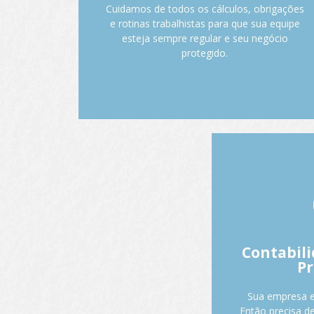
e modelos híbridos, com suporte próximo e
Cuidamos de todos os cálculos, obrigações
completo em cada etapa.
e rotinas trabalhistas para que sua equipe
esteja sempre regular e seu negócio
Fale com o Anderson.
protegido.
O que faz
Lucro
Apuração corret
de SPED Fiscal e
Contabili
impostos federa
P
declarações 
Planejamento
Sua empresa e
de
Então precisa d