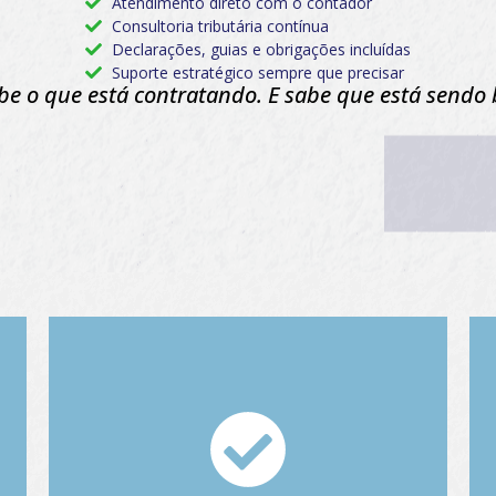
Atendimento direto com o contador
Consultoria tributária contínua
Declarações, guias e obrigações incluídas
Suporte estratégico sempre que precisar
abe o que está contratando. E sabe que está sendo
Casos comuns que
resolvemos todos os dias:
Empresa excluída do Simples Nacional. CNPJ
inapto na Receita Federal. Multas