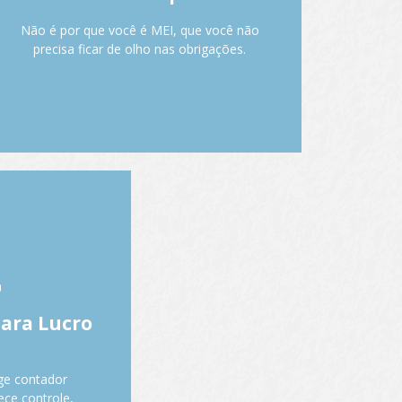
guias, controle de faturamento e
obrigações.
Não é por que você é MEI, que você não
precisa ficar de olho nas obrigações.
Fale com o Anderson.
no Lucro
 com base na
para Lucro
al ou trimestral
 detalhado de
ues. Envio de ECD
ge contador
onsultiva.
ece controle,