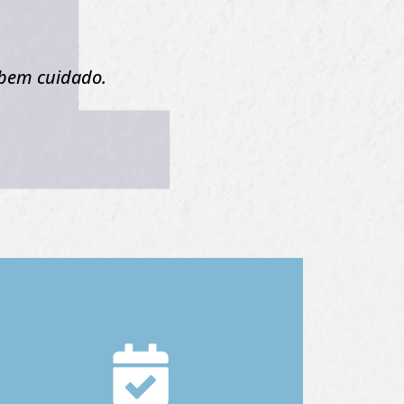
 bem cuidado.
Regularidade fiscal não é
opcional, é proteção para
seu negócio.