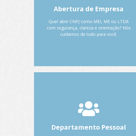
Muitos empreendedores caem em
Abertura de Empresa
armadilhas logo no começo. Com a A&A
Contabilidade, você abre sua empresa da
Quer abrir CNPJ como MEI, ME ou LTDA
forma certa, desde o início.
com segurança, clareza e orientação? Nós
cuidamos de tudo para você.
Fale com o Anderson.
Gestão de folha de
pagamento para
empresas.
Sua folha é feita por quem entende de
Departamento Pessoal
prazos, leis e pessoas. Cuidamos de CLT, PJ