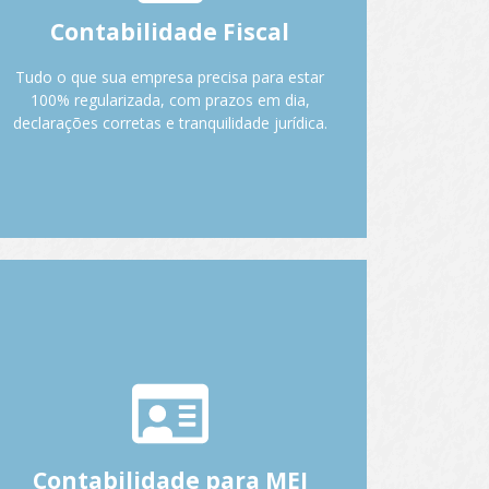
Com a nossa ajuda, você tem segurança
Contabilidade Fiscal
jurídica total para focar no que realmente
importa: o crescimento do seu negócio.
Tudo o que sua empresa precisa para estar
100% regularizada, com prazos em dia,
Fale com o Anderson.
declarações corretas e tranquilidade jurídica.
Como ajudamos você que
é MEI:
Verificação de enquadramento correto.
Orientação sobre crescimento e transição.
Regularização de pendências. Emissão de
Contabilidade para MEI